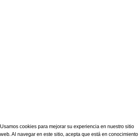
CONTRUCCIÓN
+595 981 446 747
construpy@termoindustrial.com
PLÁSTICOS
+595 971 857 333
ventas2@termoindustrial.com
Seguinos en las redes:
TermoIndustrial © 2022 • Desarrollador por
Arsis
Usamos cookies para mejorar su experiencia en nuestro sitio
web. Al navegar en este sitio, acepta que está en conocimiento