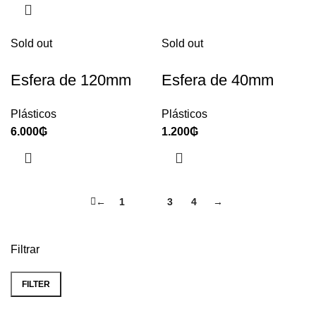
Sold out
Sold out
Esfera de 120mm
Esfera de 40mm
Plásticos
Plásticos
6.000
₲
1.200
₲
←
1
2
3
4
→
Filtrar
FILTER
Min
Max
price
price