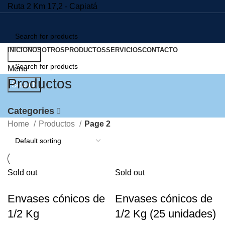
Ruta 2 Km 17,2 - Capiatá
INICIO
NOSOTROS
PRODUCTOS
SERVICIOS
CONTACTO
Search
Menu
Productos
Search
Categories
Home
Productos
Page 2
Sold out
Sold out
Envases cónicos de
Envases cónicos de
1/2 Kg
1/2 Kg (25 unidades)