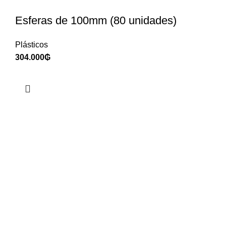
Esferas de 100mm (80 unidades)
Plásticos
304.000
₲
ENVÍO A TODO EL PAÍS
A través de AEX