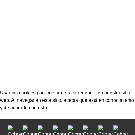
PLÁSTICOS
+595 971 857 333
ventas2@termoindustrial.com
Seguinos en las redes:
TermoIndustrial © 2022 • Desarrollador por
Arsis
Usamos cookies para mejorar su experiencia en nuestro sitio
web. Al navegar en este sitio, acepta que está en conocimiento
y de acuerdo con esto.
Accept